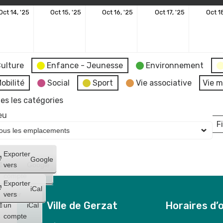
14
15
16
17
Oct 14, '25
Oct 15, '25
Oct 16, '25
Oct 17, '25
Oct 18
bre
octobre
octobre
octobre
octobre
2025
2025
2025
2025
ulture
Enfance - Jeunesse
Environnement
obilité
Social
Sport
Vie associative
Vie m
es les catégories
eu
Fi
L
Créer
Exporter
Google
un
vers
Google
compte
Exporter
iCal
Créer
vers
Ville de Gerzat
Horaires d’
un
iCal
compte