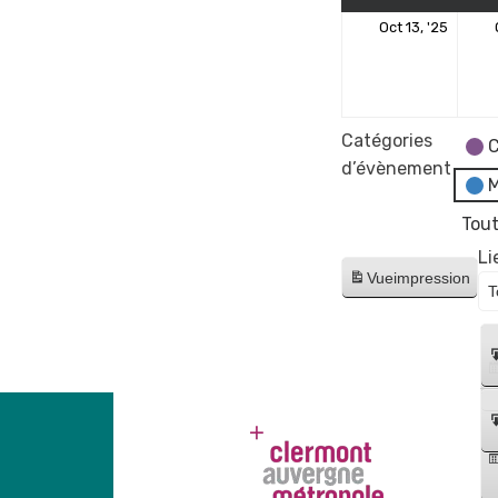
13
Oct 13, '25
octo
2025
Catégories
C
d’évènement
M
Tout
Li
Vue
impression