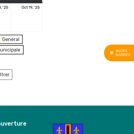
18
19
, '25
Oct 19, '25
octobre
octobre
2025
2025
General
unicipale
ACCÈS
RAPIDES
ltrer
ieux
ouverture