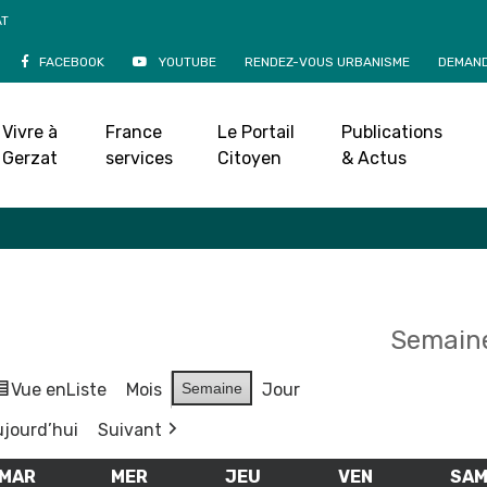
AT
FACEBOOK
YOUTUBE
RENDEZ-VOUS URBANISME
DEMAND
Agenda
Vivre à
France
Le Portail
Publications
Accueil
»
Agenda
Gerzat
services
Citoyen
& Actus
Semaine
Vue en
Liste
Mois
Semaine
Jour
jourd’hui
Suivant
MAR
MARDI
MER
MERCREDI
JEU
JEUDI
VEN
VENDREDI
SA