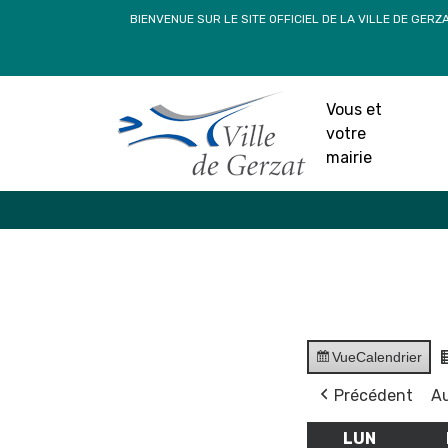
Passer
BIENVENUE SUR LE SITE OFFICIEL DE LA VILLE DE GERZ
au
contenu
Vous et
votre
mairie
Vue
Calendrier
Précédent
Au
LUN
LUNDI