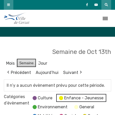
Passer
au
Agenda
contenu
Accueil
»
Agenda
Semaine de Oct 13th
Mois
Semaine
Jour
Précédent
Aujourd’hui
Suivant
Il n’y a aucun évènement prévu pour cette période.
Catégories
Culture
Enfance - Jeunesse
d’évènement
Environnement
General