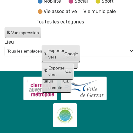
Mobilité
Social
Sport
Vie associative
Vie municipale
Toutes les catégories
Vue
impression
Lieu
Créer
Exporter
Google
un
vers
Google
compte
Exporter
iCal
Créer
vers
un
iCal
compte