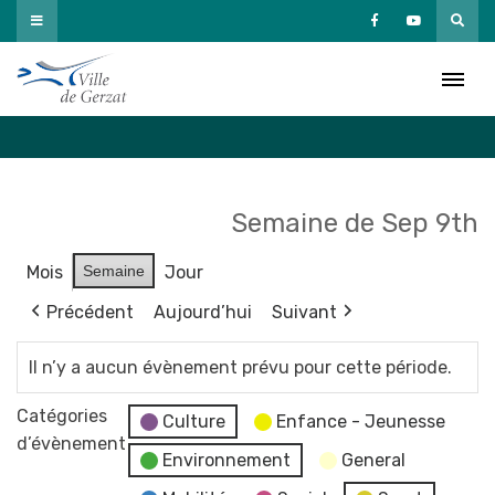
Passer
au
Agenda
contenu
Accueil
»
Agenda
Semaine de Sep 9th
Mois
Semaine
Jour
Précédent
Aujourd’hui
Suivant
Il n’y a aucun évènement prévu pour cette période.
Catégories
Culture
Enfance - Jeunesse
d’évènement
Environnement
General