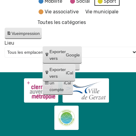
Mobilité
Social
Sport
Vie associative
Vie municipale
Toutes les catégories
Vue
impression
Lieu
Créer
Exporter
Google
un
vers
Google
compte
Exporter
iCal
Créer
vers
un
iCal
compte