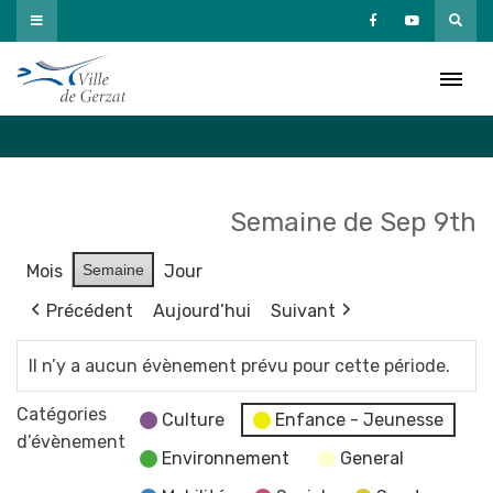
Passer
au
Agenda
contenu
Accueil
»
Agenda
Semaine de Sep 9th
Mois
Semaine
Jour
Précédent
Aujourd’hui
Suivant
Il n’y a aucun évènement prévu pour cette période.
Catégories
Culture
Enfance - Jeunesse
d’évènement
Environnement
General