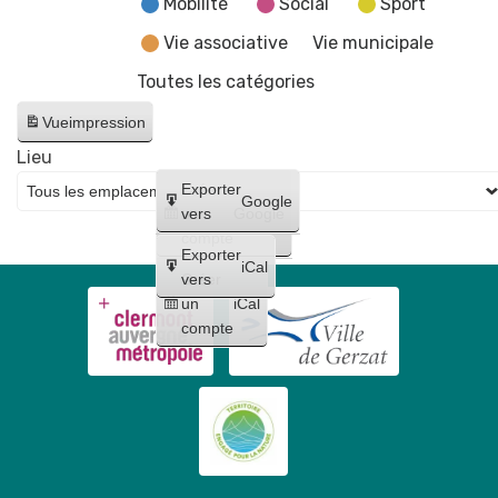
Mobilité
Social
Sport
Vie associative
Vie municipale
Toutes les catégories
Vue
impression
Lieu
Créer
Exporter
Google
un
vers
Google
compte
Exporter
iCal
Créer
vers
un
iCal
compte