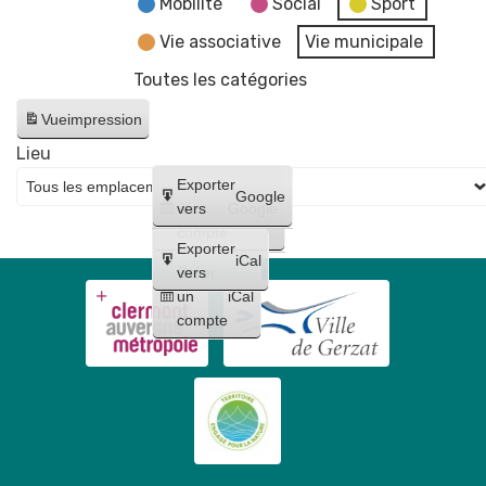
Mobilité
Social
Sport
Vie associative
Vie municipale
Toutes les catégories
Vue
impression
Lieu
Créer
Exporter
Google
un
vers
Google
compte
Exporter
iCal
Créer
vers
un
iCal
compte