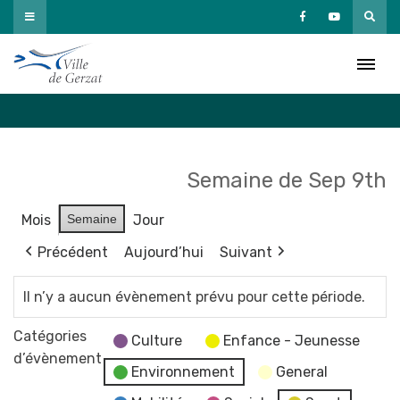
Passer
au
Agenda
contenu
Accueil
»
Agenda
Semaine de Sep 9th
Mois
Semaine
Jour
Précédent
Aujourd’hui
Suivant
Il n’y a aucun évènement prévu pour cette période.
Catégories
Culture
Enfance - Jeunesse
d’évènement
Environnement
General