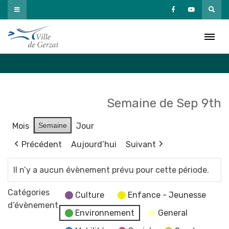
Passer
au
Agenda
contenu
Accueil
»
Agenda
Semaine de Sep 9th
Mois
Semaine
Jour
Précédent
Aujourd’hui
Suivant
Il n’y a aucun évènement prévu pour cette période.
Catégories
Culture
Enfance - Jeunesse
d’évènement
Environnement
General