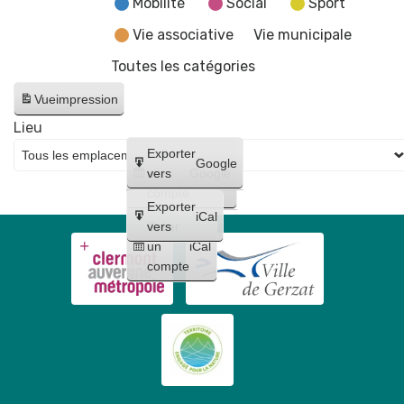
Mobilité
Social
Sport
Vie associative
Vie municipale
Toutes les catégories
Vue
impression
Lieu
Créer
Exporter
Google
un
vers
Google
compte
Exporter
iCal
Créer
vers
un
iCal
compte