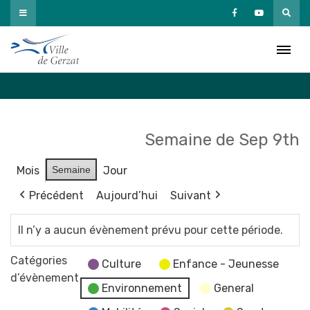
Passer
au
Agenda
contenu
Accueil
»
Agenda
Semaine de Sep 9th
Mois
Semaine
Jour
Précédent
Aujourd’hui
Suivant
Il n’y a aucun évènement prévu pour cette période.
Catégories
Culture
Enfance - Jeunesse
d’évènement
Environnement
General