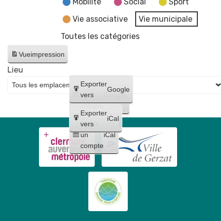
Mobilité
Social
Sport
Vie associative
Vie municipale
Toutes les catégories
Vue
impression
Lieu
Créer
Exporter
Google
un
vers
Google
compte
Exporter
iCal
Créer
vers
un
iCal
compte