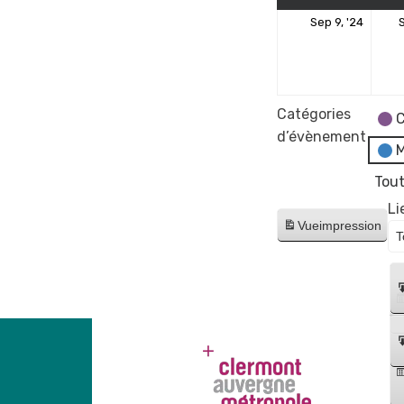
9
Sep 9, '24
S
sept
2024
Catégories
C
d’évènement
M
Tout
Li
Vue
impression