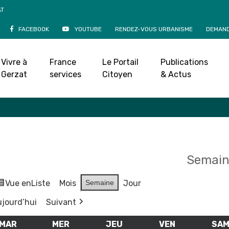
AT
FACEBOOK
YOUTUBE
RENDEZ-VOUS URBANISME
DEMAND
Agenda
Vivre à
France
Le Portail
Publications
Accueil
»
Agenda
Gerzat
services
Citoyen
& Actus
Semain
Vue en
Liste
Mois
Semaine
Jour
jourd’hui
Suivant
MAR
MARDI
MER
MERCREDI
JEU
JEUDI
VEN
VENDREDI
SA