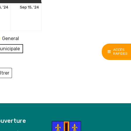
14
15
, '24
Sep 15, '24
re
septembre
septembre
2024
2024
General
unicipale
ACCÈS
RAPIDES
ltrer
ieux
ouverture