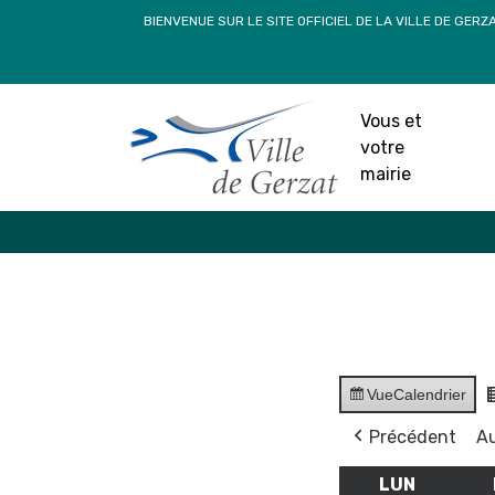
Passer
BIENVENUE SUR LE SITE OFFICIEL DE LA VILLE DE GERZ
au
contenu
Vous et
votre
mairie
Vue
Calendrier
Précédent
Au
LUN
LUNDI