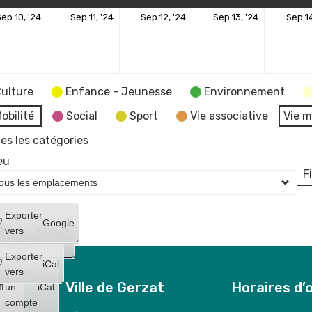
10
11
12
13
ep 10, '24
Sep 11, '24
Sep 12, '24
Sep 13, '24
Sep 14
embre
septembre
septembre
septembre
septemb
2024
2024
2024
2024
ulture
Enfance - Jeunesse
Environnement
obilité
Social
Sport
Vie associative
Vie m
es les catégories
eu
Fi
L
Créer
Exporter
Google
un
vers
Google
compte
Exporter
iCal
Créer
vers
Ville de Gerzat
Horaires d’
un
iCal
compte