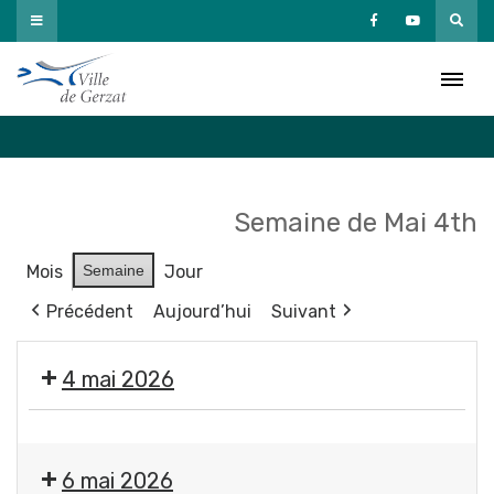
Passer
au
Agenda
contenu
Accueil
»
Agenda
Semaine de Mai 4th
Mois
Semaine
Jour
Précédent
Aujourd’hui
Suivant
4 mai 2026
Exposition
"
6 mai 2026
Éclosions