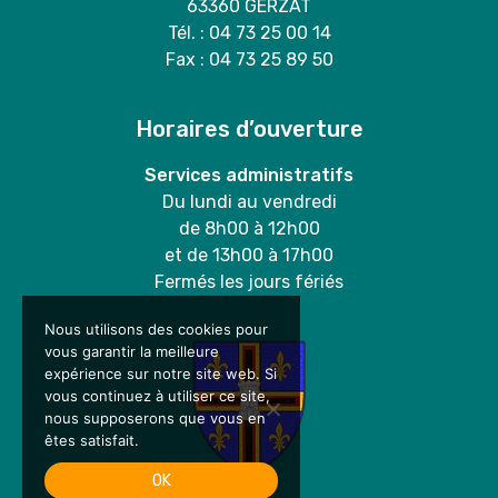
63360 GERZAT
Tél. : 04 73 25 00 14
Fax : 04 73 25 89 50
Horaires d’ouverture
Services administratifs
Du lundi au vendredi
de 8h00 à 12h00
et de 13h00 à 17h00
Fermés les jours fériés
Nous utilisons des cookies pour
vous garantir la meilleure
expérience sur notre site web. Si
vous continuez à utiliser ce site,
nous supposerons que vous en
êtes satisfait.
OK