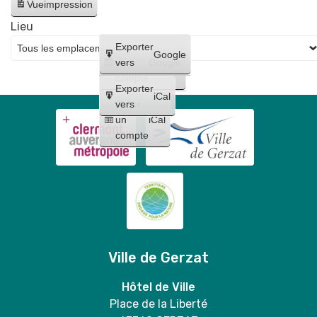
Vue
impression
Lieu
Créer
Exporter
Google
un
vers
Google
compte
Exporter
iCal
Créer
vers
un
iCal
compte
Ville de Gerzat
Hôtel de Ville
Place de la Liberté