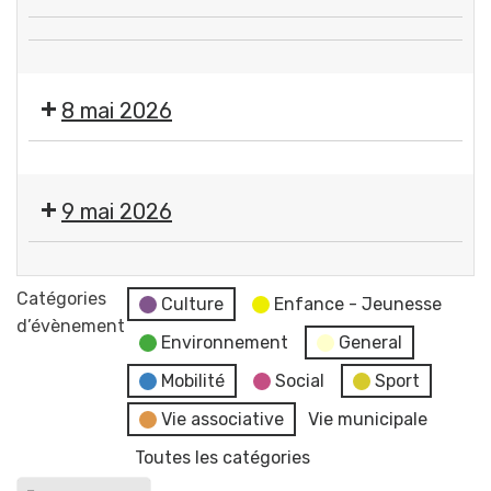
"
📢
par
👨‍🎤
Sirène
Flo-
🎶
du
M
8 mai 2026
🎙️
SAIP
-
Côté
📢
Artiste
Fermeture
Vague
dessinatrice
des
-
9 mai 2026
services
Ocre
de
+
Vide-
la
Attack
greniers
Catégories
mairie
Culture
Enfance - Jeunesse
mods
-
d’évènement
et
(Rock
Environnement
General
par
du
+
le
Mobilité
Social
Sport
CCAS
Électro
Secours
Vie associative
Vie municipale
Métal
populaire
Indus)
Toutes les catégories
de
Gerzat