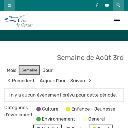
Passer
au
Agenda
contenu
Accueil
»
Agenda
Semaine de Août 3rd
Mois
Semaine
Jour
Précédent
Aujourd’hui
Suivant
Il n’y a aucun évènement prévu pour cette période.
Catégories
Culture
Enfance - Jeunesse
d’évènement
Environnement
General