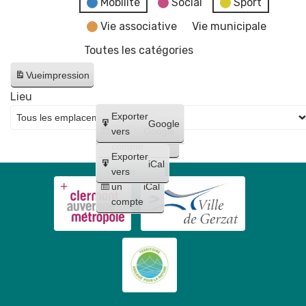
Mobilité
Social
Sport
Vie associative
Vie municipale
Toutes les catégories
Vue
impression
Lieu
Créer
Exporter
Google
un
vers
Google
compte
Exporter
iCal
Créer
vers
un
iCal
compte