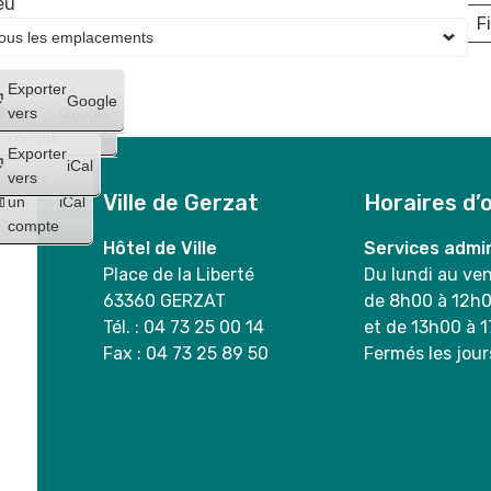
eu
Fi
L
Créer
Exporter
Google
un
vers
Google
compte
Exporter
iCal
Créer
vers
Ville de Gerzat
Horaires d’
un
iCal
compte
Hôtel de Ville
Services admin
Place de la Liberté
Du lundi au ve
63360 GERZAT
de 8h00 à 12h
Tél. : 04 73 25 00 14
et de 13h00 à 
Fax : 04 73 25 89 50
Fermés les jour