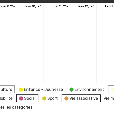
9
10
11
12
Juin 9, '26
Juin 10, '26
Juin 11, '26
Juin 12, '26
Juin 13
ement)
juin
juin
juin
juin
2026
2026
2026
2026
ulture
Enfance - Jeunesse
Environnement
obilité
Social
Sport
Vie associative
Vie m
es les catégories