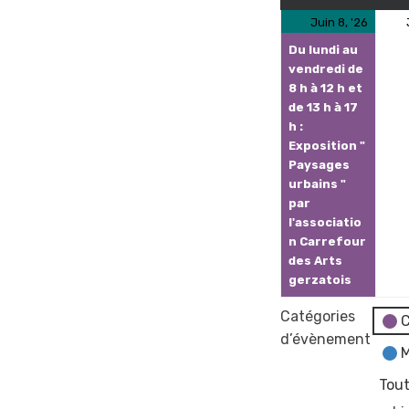
8
(1
Juin 8, '26
juin
évèn
Du lundi au
2026
vendredi de
8 h à 12 h et
de 13 h à 17
h :
Exposition "
Paysages
urbains "
par
l'associatio
n Carrefour
des Arts
gerzatois
Catégories
C
d’évènement
M
Tout