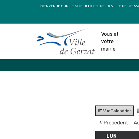
Passer
BIENVENUE SUR LE SITE OFFICIEL DE LA VILLE DE GERZ
au
contenu
Vous et
votre
mairie
Vue
Calendrier
Précédent
Au
LUN
LUNDI