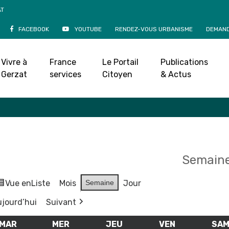
AT
FACEBOOK
YOUTUBE
RENDEZ-VOUS URBANISME
DEMAND
Agenda
Vivre à
France
Le Portail
Publications
Accueil
»
Agenda
Gerzat
services
Citoyen
& Actus
Semaine
Vue en
Liste
Mois
Semaine
Jour
jourd’hui
Suivant
MAR
MARDI
MER
MERCREDI
JEU
JEUDI
VEN
VENDREDI
SA