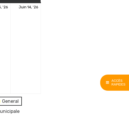
13
14
, '26
Juin 14, '26
juin
juin
2026
2026
ACCÈS
RAPIDES
General
unicipale