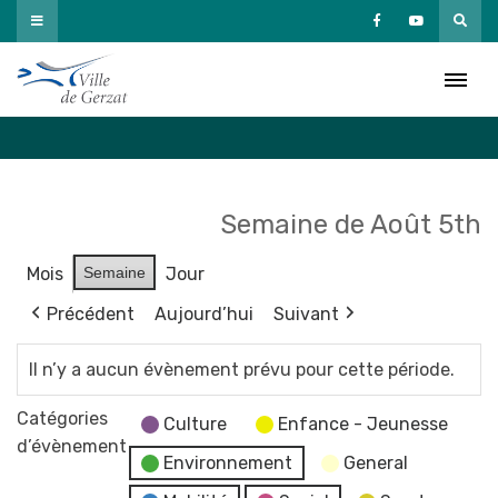
Passer
au
Agenda
contenu
Accueil
»
Agenda
Semaine de Août 5th
Mois
Semaine
Jour
Précédent
Aujourd’hui
Suivant
Il n’y a aucun évènement prévu pour cette période.
Catégories
Culture
Enfance - Jeunesse
d’évènement
Environnement
General