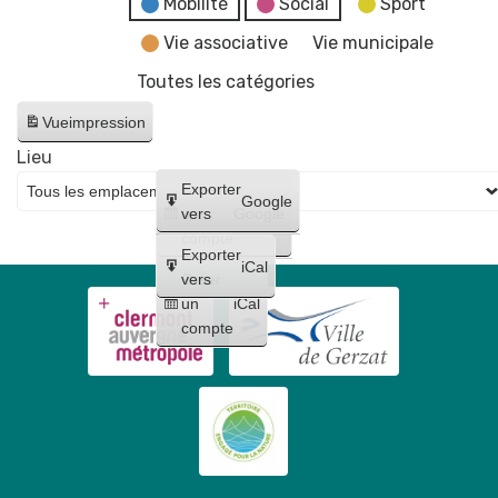
Mobilité
Social
Sport
Vie associative
Vie municipale
Toutes les catégories
Vue
impression
Lieu
Créer
Exporter
Google
un
vers
Google
compte
Exporter
iCal
Créer
vers
un
iCal
compte