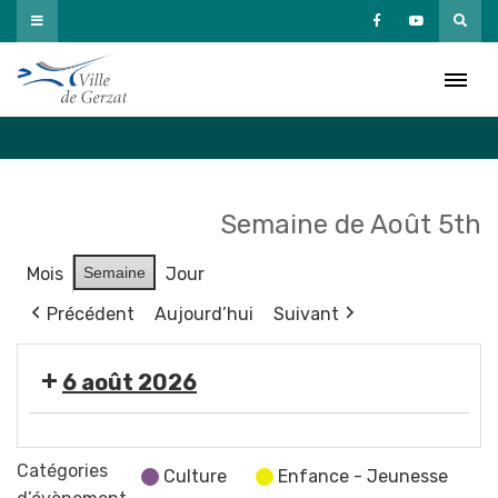
Passer
au
Agenda
contenu
Accueil
»
Agenda
Semaine de Août 5th
Mois
Semaine
Jour
Précédent
Aujourd’hui
Suivant
6 août 2026
🤹
🎤
Catégories
Culture
Enfance - Jeunesse
🎶Les