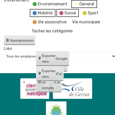
d’évènement
Environnement
General
Estivales
2026
Mobilité
Social
Sport
-
Vie associative
Vie municipale
Soirée
Toutes les catégories
#4
-
Vue
impression
Initiation
Lieu
aux
Créer
Exporter
arts
Google
un
vers
Google
du
compte
cirque
Exporter
iCal
+
Créer
vers
un
iCal
concert
compte
de
Raphaël
James
trio