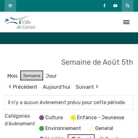
Passer
au
Agenda
contenu
Accueil
»
Agenda
Semaine de Août 5th
Mois
Semaine
Jour
Précédent
Aujourd’hui
Suivant
Il n’y a aucun évènement prévu pour cette période.
Catégories
Culture
Enfance - Jeunesse
d’évènement
Environnement
General