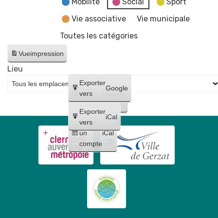
Mobilité
Social
Sport
Vie associative
Vie municipale
Toutes les catégories
Vue
impression
Lieu
Créer
Exporter
Google
un
vers
Google
compte
Exporter
iCal
Créer
vers
un
iCal
compte