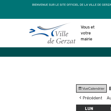
Passer
BIENVENUE SUR LE SITE OFFICIEL DE LA VILLE DE GERZ
au
contenu
Vous et
votre
mairie
Vue
Calendrier
Précédent
Au
LUN
LUNDI