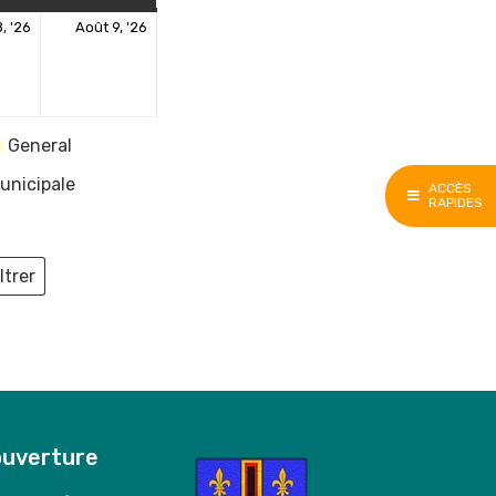
8
9
, '26
Août 9, '26
août
août
2026
2026
General
unicipale
ACCÈS
RAPIDES
ltrer
ieux
ouverture