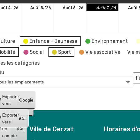
4
5
6
7
oût 4, '26
Août 5, '26
Août 6, '26
Août 7, '26
Août 8
août
août
août
août
2026
2026
2026
2026
ulture
Enfance - Jeunesse
Environnement
obilité
Social
Sport
Vie associative
Vie m
es les catégories
eu
Fi
L
Créer
Exporter
Google
un
vers
Google
compte
Exporter
iCal
Créer
vers
Ville de Gerzat
Horaires d’
un
iCal
compte