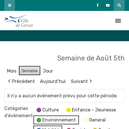
Passer
au
Agenda
contenu
Accueil
»
Agenda
Semaine de Août 5th
Mois
Semaine
Jour
Précédent
Aujourd’hui
Suivant
Il n’y a aucun évènement prévu pour cette période.
Catégories
Culture
Enfance - Jeunesse
d’évènement
Environnement
General