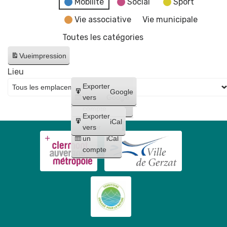
Mobilité
Social
Sport
Vie associative
Vie municipale
Toutes les catégories
Vue
impression
Lieu
Créer
Exporter
Google
un
vers
Google
compte
Exporter
iCal
Créer
vers
un
iCal
compte