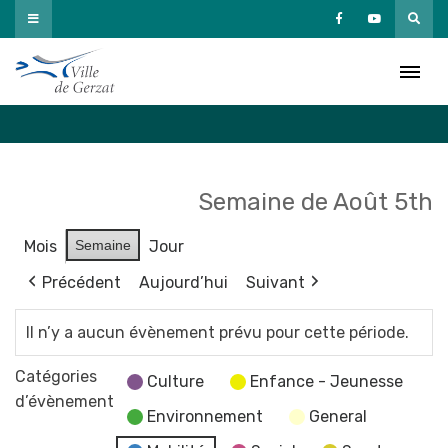
Passer
au
Agenda
contenu
Accueil
»
Agenda
Semaine de Août 5th
Mois
Semaine
Jour
Précédent
Aujourd’hui
Suivant
Il n’y a aucun évènement prévu pour cette période.
Catégories
Culture
Enfance - Jeunesse
d’évènement
Environnement
General