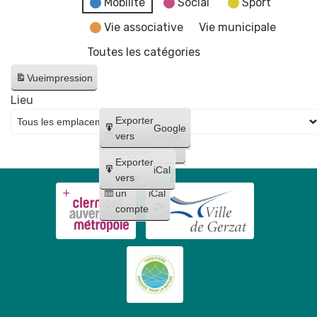
Mobilité
Social
Sport
Vie associative
Vie municipale
Toutes les catégories
Vue
impression
Lieu
Créer
Exporter
Google
un
vers
Google
compte
Exporter
iCal
Créer
vers
un
iCal
compte