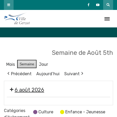
Passer
au
Agenda
contenu
Accueil
»
Agenda
Semaine de Août 5th
Mois
Semaine
Jour
Précédent
Aujourd’hui
Suivant
6 août 2026
🤹
🎤
Catégories
Culture
Enfance - Jeunesse
🎶Les