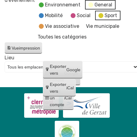
d’évènement
Environnement
General
Estivales
2026
Mobilité
Social
Sport
-
Vie associative
Vie municipale
Soirée
Toutes les catégories
#4
-
Vue
impression
Initiation
Lieu
aux
Créer
Exporter
arts
Google
un
vers
Google
du
compte
cirque
Exporter
iCal
+
Créer
vers
un
iCal
concert
compte
de
Raphaël
James
trio