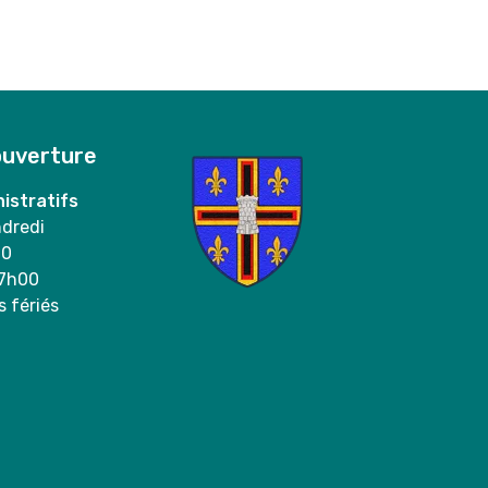
ouverture
istratifs
ndredi
00
17h00
s fériés