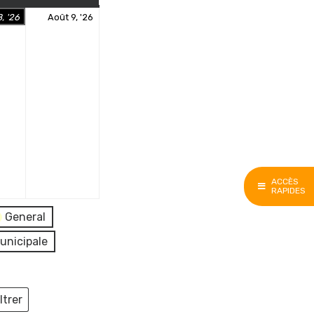
8
9
, '26
Août 9, '26
août
août
2026
2026
ACCÈS
RAPIDES
General
unicipale
ltrer
ieux