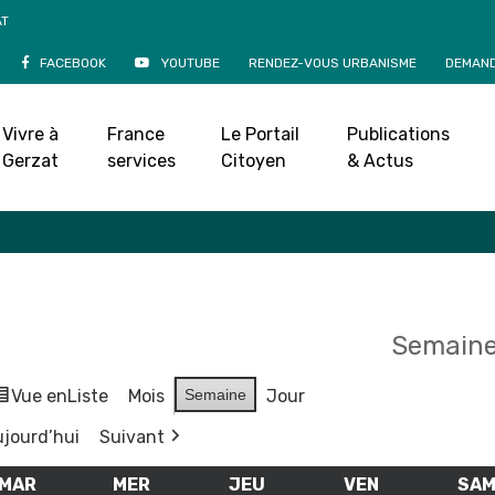
AT
FACEBOOK
YOUTUBE
RENDEZ-VOUS URBANISME
DEMAND
Agenda
Vivre à
France
Le Portail
Publications
Accueil
»
Agenda
Gerzat
services
Citoyen
& Actus
Semaine
Vue en
Liste
Mois
Semaine
Jour
jourd’hui
Suivant
MAR
MARDI
MER
MERCREDI
JEU
JEUDI
VEN
VENDREDI
SA