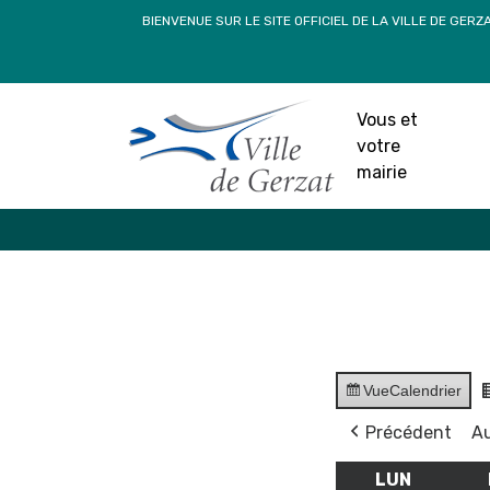
Passer
BIENVENUE SUR LE SITE OFFICIEL DE LA VILLE DE GERZ
au
contenu
Vous et
votre
mairie
Vue
Calendrier
Précédent
Au
LUN
LUNDI