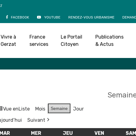
AT
FACEBOOK
YOUTUBE
RENDEZ-VOUS URBANISME
DEMAND
Agenda
Vivre à
France
Le Portail
Publications
Accueil
»
Agenda
Gerzat
services
Citoyen
& Actus
Semaine
Vue en
Liste
Mois
Semaine
Jour
jourd’hui
Suivant
MAR
MARDI
MER
MERCREDI
JEU
JEUDI
VEN
VENDREDI
SA