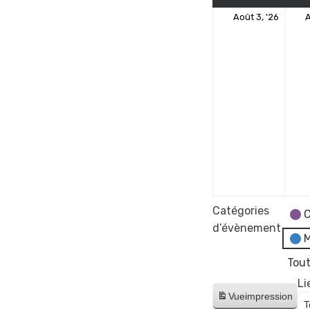
3
Août 3, '26
A
août
2026
Catégories
C
d’évènement
M
Tout
Li
Vue
impression