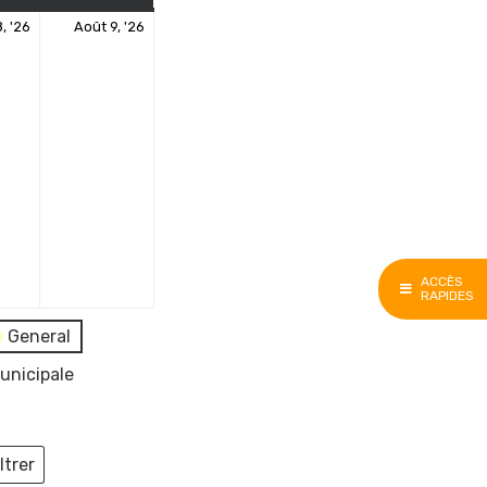
8
9
, '26
Août 9, '26
août
août
2026
2026
ACCÈS
RAPIDES
General
unicipale
ltrer
ieux