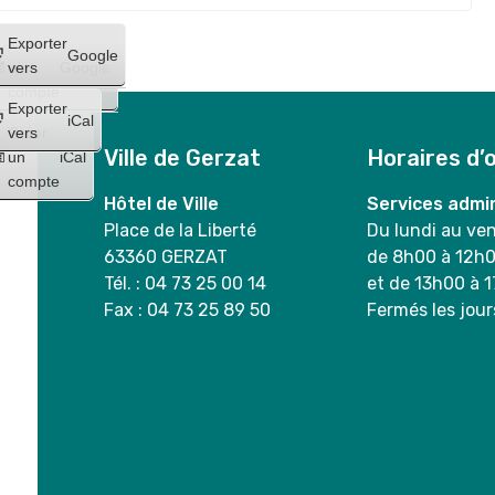
Créer
Exporter
Google
un
vers
Google
compte
Exporter
iCal
Créer
vers
Ville de Gerzat
Horaires d’
un
iCal
compte
Hôtel de Ville
Services admin
Place de la Liberté
Du lundi au ve
63360 GERZAT
de 8h00 à 12h
Tél. : 04 73 25 00 14
et de 13h00 à 
Fax : 04 73 25 89 50
Fermés les jour