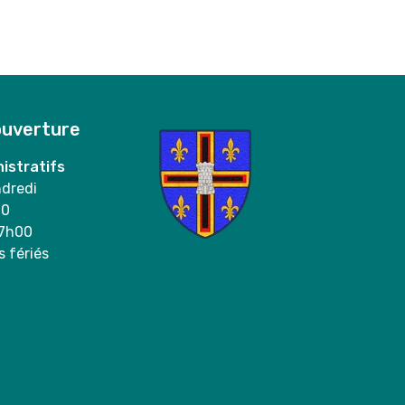
ouverture
istratifs
ndredi
00
17h00
s fériés