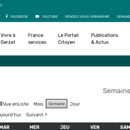
AT
FACEBOOK
YOUTUBE
RENDEZ-VOUS URBANISME
DEMAND
Agenda
Vivre à
France
Le Portail
Publications
Accueil
»
Agenda
Gerzat
services
Citoyen
& Actus
Semaine
Vue en
Liste
Mois
Semaine
Jour
jourd’hui
Suivant
MAR
MARDI
MER
MERCREDI
JEU
JEUDI
VEN
VENDREDI
SA