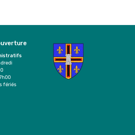
ouverture
istratifs
ndredi
00
17h00
s fériés