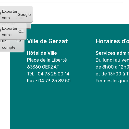
Créer
Exporter
Google
un
vers
Google
compte
Exporter
iCal
Créer
vers
Ville de Gerzat
Horaires d’
un
iCal
compte
Hôtel de Ville
Services admin
Place de la Liberté
Du lundi au ve
63360 GERZAT
de 8h00 à 12h
Tél. : 04 73 25 00 14
et de 13h00 à 
Fax : 04 73 25 89 50
Fermés les jour