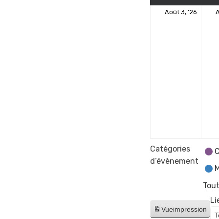
3
Août 3, '26
A
août
2026
Catégories
C
d’évènement
M
Tout
Li
Vue
impression