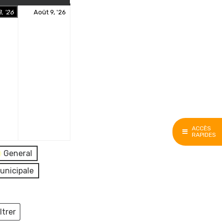
8
9
, '26
Août 9, '26
août
août
2026
2026
ACCÈS
RAPIDES
General
unicipale
ltrer
ieux