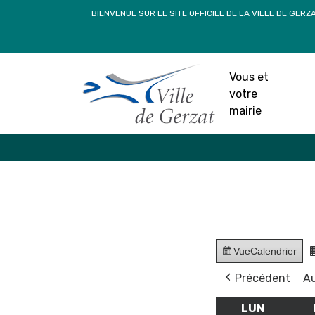
Passer
BIENVENUE SUR LE SITE OFFICIEL DE LA VILLE DE GERZ
au
contenu
Vous et
votre
mairie
Vue
Calendrier
Précédent
Au
LUN
LUNDI