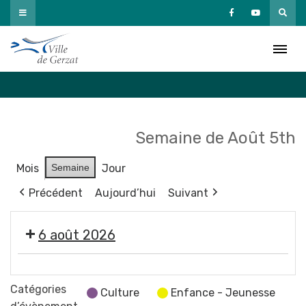
Passer
au
Agenda
contenu
Accueil
»
Agenda
Semaine de Août 5th
Mois
Semaine
Jour
Précédent
Aujourd’hui
Suivant
6 août 2026
🤹
🎤
Catégories
Culture
Enfance - Jeunesse
🎶Les