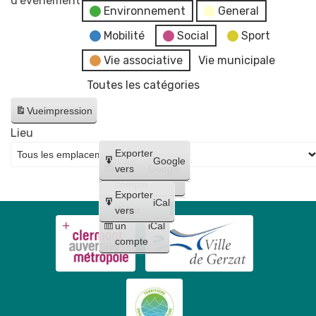
d’évènement
Environnement
General
Estivales
2026
Mobilité
Social
Sport
-
Vie associative
Vie municipale
Soirée
Toutes les catégories
#4
-
Vue
impression
Initiation
Lieu
aux
Créer
Exporter
arts
Google
un
vers
Google
du
compte
cirque
Exporter
iCal
+
Créer
vers
un
iCal
concert
compte
de
Raphaël
James
trio