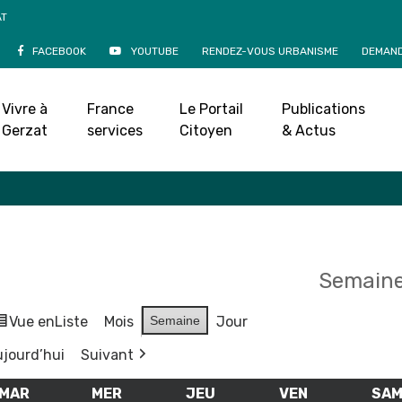
AT
FACEBOOK
YOUTUBE
RENDEZ-VOUS URBANISME
DEMAND
Agenda
Vivre à
France
Le Portail
Publications
Accueil
»
Agenda
Gerzat
services
Citoyen
& Actus
Semaine
Vue en
Liste
Mois
Semaine
Jour
jourd’hui
Suivant
MAR
MARDI
MER
MERCREDI
JEU
JEUDI
VEN
VENDREDI
SA