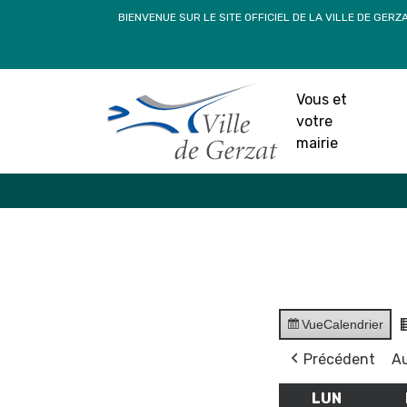
Passer
BIENVENUE SUR LE SITE OFFICIEL DE LA VILLE DE GERZ
au
contenu
Vous et
votre
mairie
Vue
Calendrier
Précédent
Au
LUN
LUNDI