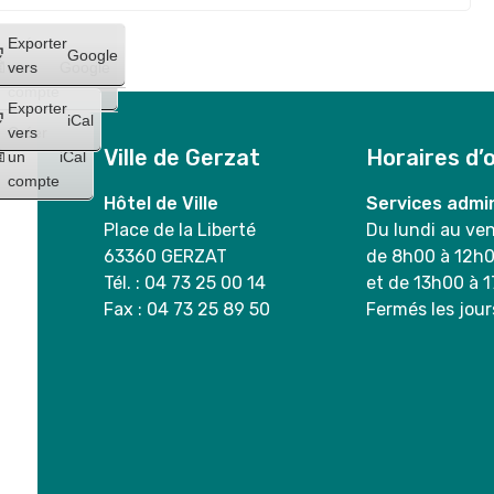
Créer
Exporter
Google
un
vers
Google
compte
Exporter
iCal
Créer
vers
Ville de Gerzat
Horaires d’
un
iCal
compte
Hôtel de Ville
Services admin
Place de la Liberté
Du lundi au ve
63360 GERZAT
de 8h00 à 12h
Tél. : 04 73 25 00 14
et de 13h00 à 
Fax : 04 73 25 89 50
Fermés les jour