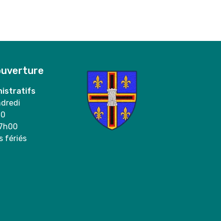
ouverture
istratifs
ndredi
00
17h00
s fériés