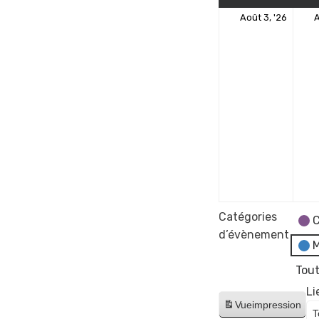
3
Août 3, '26
A
août
2026
Catégories
C
d’évènement
M
Tout
Li
Vue
impression