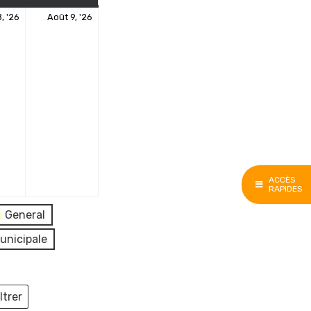
8
9
, '26
Août 9, '26
août
août
2026
2026
ACCÈS
RAPIDES
General
unicipale
ltrer
ieux