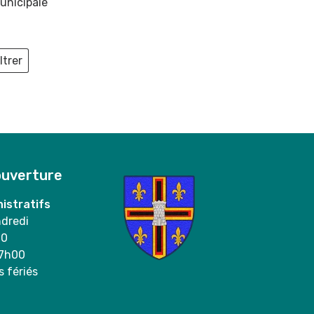
unicipale
ltrer
ieux
ouverture
istratifs
ndredi
00
17h00
s fériés