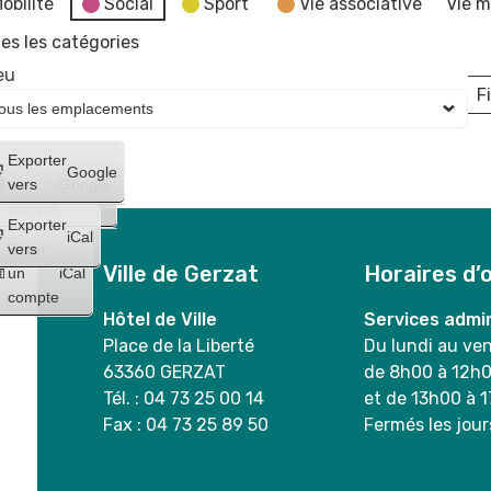
obilité
Social
Sport
Vie associative
Vie m
es les catégories
eu
Fi
L
Créer
Exporter
Google
un
vers
Google
compte
Exporter
iCal
Créer
vers
Ville de Gerzat
Horaires d’
un
iCal
compte
Hôtel de Ville
Services admin
Place de la Liberté
Du lundi au ve
63360 GERZAT
de 8h00 à 12h
Tél. : 04 73 25 00 14
et de 13h00 à 
Fax : 04 73 25 89 50
Fermés les jour