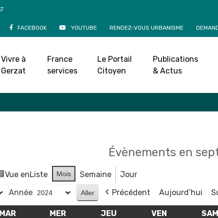
AT
FACEBOOK
YOUTUBE
RENDEZ-VOUS URBANISME
DEMAND
Agenda
Vivre à
France
Le Portail
Publications
Accueil
»
Agenda
Gerzat
services
Citoyen
& Actus
Évènements en sep
Vue en
Liste
Mois
Semaine
Jour
Année
Précédent
Aujourd’hui
S
MAR
MARDI
MER
MERCREDI
JEU
JEUDI
VEN
VENDREDI
SA