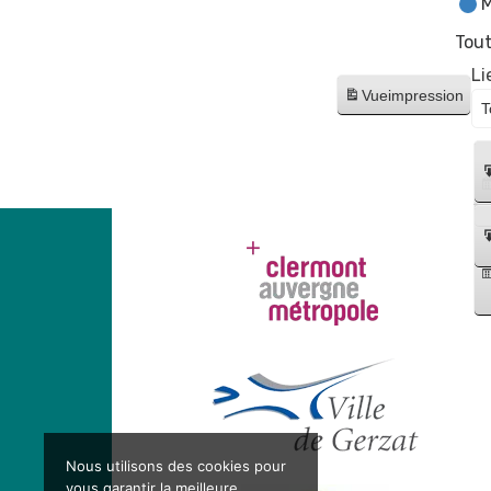
M
Tout
Li
Vue
impression
Nous utilisons des cookies pour
vous garantir la meilleure