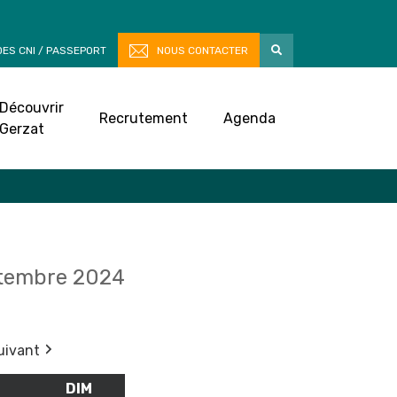
ES CNI / PASSEPORT
NOUS CONTACTER
Découvrir
Recrutement
Agenda
Gerzat
tembre 2024
uivant
M
SAMEDI
DIM
DIMANCHE