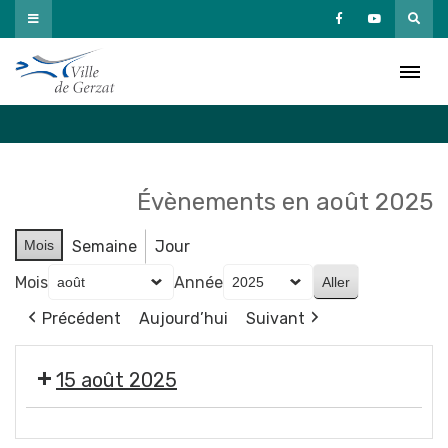
Passer
au
Agenda
contenu
Accueil
»
Agenda
Évènements en août 2025
Mois
Semaine
Jour
Mois
Année
Précédent
Aujourd’hui
Suivant
15 août 2025
Assomption