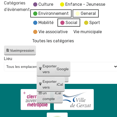
-
Catégories
Culture
Enfance - Jeunesse
Fermeture
d’évènement
Environnement
General
des
services
Mobilité
Social
Sport
et
Vie associative
Vie municipale
bâtiments
Toutes les catégories
municipaux
Vue
impression
Lieu
Créer
Exporter
Google
un
vers
Google
compte
Exporter
iCal
Créer
vers
un
iCal
compte