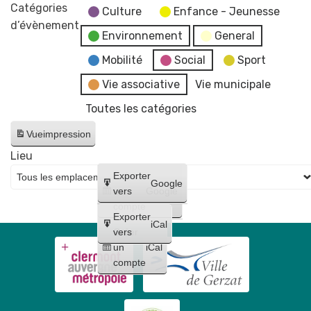
-
Catégories
Culture
Enfance - Jeunesse
Fermeture
d’évènement
Environnement
General
des
services
Mobilité
Social
Sport
et
Vie associative
Vie municipale
bâtiments
Toutes les catégories
municipaux
Vue
impression
Lieu
Créer
Exporter
Google
un
vers
Google
compte
Exporter
iCal
Créer
vers
un
iCal
compte