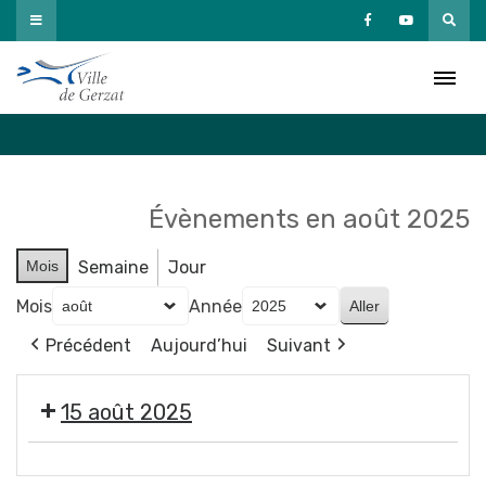
Passer
au
Agenda
contenu
Accueil
»
Agenda
Évènements en août 2025
Mois
Semaine
Jour
Mois
Année
Précédent
Aujourd’hui
Suivant
15 août 2025
Assomption