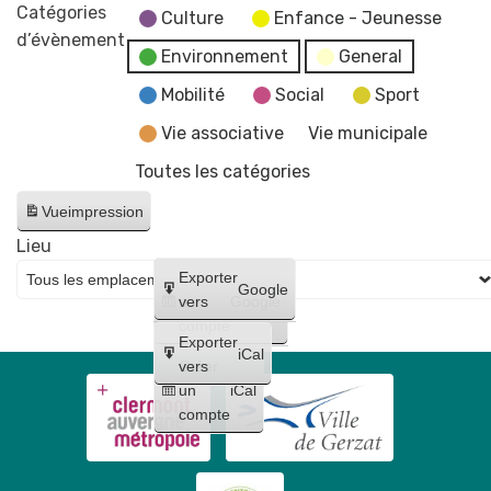
-
Catégories
Culture
Enfance - Jeunesse
Fermeture
d’évènement
Environnement
General
des
services
Mobilité
Social
Sport
et
Vie associative
Vie municipale
bâtiments
Toutes les catégories
municipaux
Vue
impression
Lieu
Créer
Exporter
Google
un
vers
Google
compte
Exporter
iCal
Créer
vers
un
iCal
compte