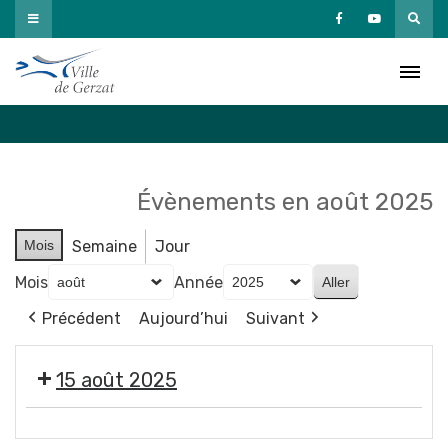
Passer
au
Agenda
contenu
Accueil
»
Agenda
Évènements en août 2025
Mois
Semaine
Jour
Mois
Année
Précédent
Aujourd’hui
Suivant
15 août 2025
Assomption