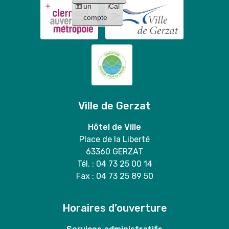
Mary
un
iCal
Stitch
duo
compte
"
Ville de Gerzat
Hôtel de Ville
Place de la Liberté
63360 GERZAT
Tél. : 04 73 25 00 14
Fax : 04 73 25 89 50
Horaires d’ouverture