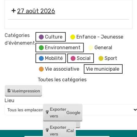
concert
2026
photographe
"
de
-
27 août 2026
Imagine
Raphaël
Soirée
"
James
#5
🎞️
par
trio
-
Les
Catégories
Jean-
Culture
Enfance - Jeunesse
Initiation
Estivales
d’évènement
Jacques
à
Environnement
General
2026
Chatard,
la
-
Mobilité
Social
Sport
photographe
lave
Soirée
Vie associative
Vie municipale
émaillée
#6
+
Toutes les catégories
-
Maquillages
Cinéma
Vue
impression
et
en
tatouages
Lieu
plein
+
Créer
Exporter
air
Google
concert
un
vers
Google
"
compte
de
Lilo
Exporter
Bloody
iCal
et
Créer
vers