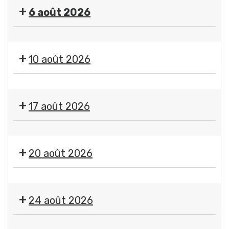
"
6 août 2026
Imagine
"
🤹
par
🎤
Jean-
10 août 2026
🎶Les
Jacques
Estivales
Chatard,
Exposition
2026
photographe
"
-
17 août 2026
Imagine
Soirée
"
#4
Exposition
par
-
"
Jean-
20 août 2026
Initiation
Imagine
Jacques
aux
"
Chatard,
arts
🤹
par
photographe
du
🎤
Jean-
24 août 2026
cirque
🎶Les
Jacques
+
Estivales
Chatard,
Exposition