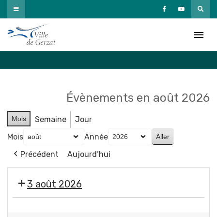
Passer
au
Agenda
contenu
Accueil
»
Agenda
Évènements en août 2026
Mois
Semaine
Jour
Mois
Année
Précédent
Aujourd’hui
3 août 2026
Exposition