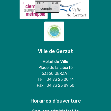
Mary
un
iCal
Stitch
duo
compte
"
Ville de Gerzat
Hôtel de Ville
Place de la Liberté
63360 GERZAT
Tél. : 04 73 25 00 14
Fax : 04 73 25 89 50
Horaires d’ouverture