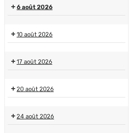
"
6 août 2026
Imagine
"
🤹
par
🎤
Jean-
10 août 2026
🎶Les
Jacques
Estivales
Chatard,
Exposition
2026
photographe
"
-
17 août 2026
Imagine
Soirée
"
#4
Exposition
par
-
"
Jean-
20 août 2026
Initiation
Imagine
Jacques
aux
"
Chatard,
arts
🤹
par
photographe
du
🎤
Jean-
24 août 2026
cirque
🎶Les
Jacques
+
Estivales
Chatard,
Exposition