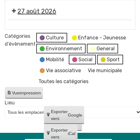
concert
2026
photographe
"
de
-
27 août 2026
Imagine
Raphaël
Soirée
"
James
#5
🎞️
par
trio
-
Les
Catégories
Jean-
Culture
Enfance - Jeunesse
Initiation
Estivales
d’évènement
Jacques
à
Environnement
General
2026
Chatard,
la
-
Mobilité
Social
Sport
photographe
lave
Soirée
Vie associative
Vie municipale
émaillée
#6
+
Toutes les catégories
-
Maquillages
Cinéma
Vue
impression
et
en
tatouages
Lieu
plein
+
Créer
Exporter
air
Google
concert
un
vers
Google
"
compte
de
Lilo
Exporter
Bloody
iCal
et
Créer
vers