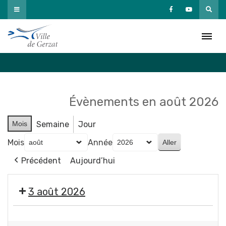
Passer
au
Agenda
contenu
Accueil
»
Agenda
Évènements en août 2026
Mois
Semaine
Jour
Mois
Année
Précédent
Aujourd’hui
3 août 2026
Exposition