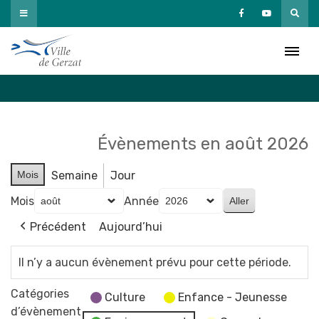
Passer
au
Agenda
contenu
Accueil
»
Agenda
Évènements en août 2026
Mois
Semaine
Jour
Mois
Année
Précédent
Aujourd’hui
Il n’y a aucun évènement prévu pour cette période.
Catégories
Culture
Enfance - Jeunesse
d’évènement