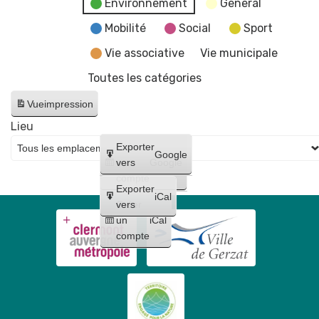
Environnement
General
Mobilité
Social
Sport
Vie associative
Vie municipale
Toutes les catégories
Vue
impression
Lieu
Créer
Exporter
Google
un
vers
Google
compte
Exporter
iCal
Créer
vers
un
iCal
compte