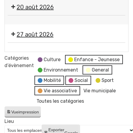
🎤
20 août 2026
🎶Les
Estivales
🤹
2026
🎤
-
27 août 2026
🎶Les
Soirée
Estivales
#4
🎞️
2026
-
Les
Catégories
-
Culture
Enfance - Jeunesse
Initiation
Estivales
d’évènement
Soirée
aux
Environnement
General
2026
#5
arts
-
Mobilité
Social
Sport
-
du
Soirée
Initiation
Vie associative
Vie municipale
cirque
#6
à
+
Toutes les catégories
-
la
concert
Cinéma
lave
Vue
impression
de
en
émaillée
Raphaël
Lieu
plein
+
James
Créer
Exporter
air
Google