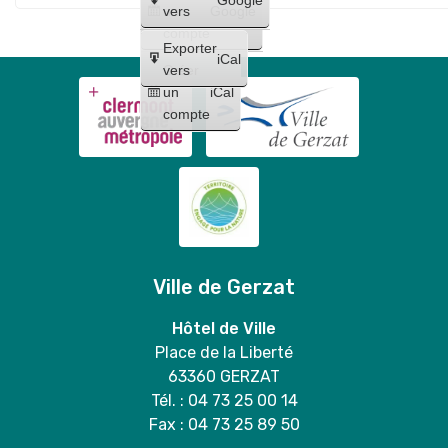
Maquillages
trio
un
vers
Google
"
et
compte
Lilo
Exporter
tatouages
iCal
et
Créer
vers
+
un
iCal
Stitch
concert
compte
"
de
Bloody
Mary
duo
Ville de Gerzat
Hôtel de Ville
Place de la Liberté
63360 GERZAT
Tél. : 04 73 25 00 14
Fax : 04 73 25 89 50