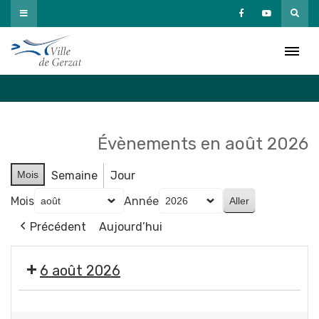
Passer
au
Agenda
contenu
Accueil
»
Agenda
Évènements en août 2026
Mois
Semaine
Jour
Mois
Année
Précédent
Aujourd’hui
6 août 2026
🤹