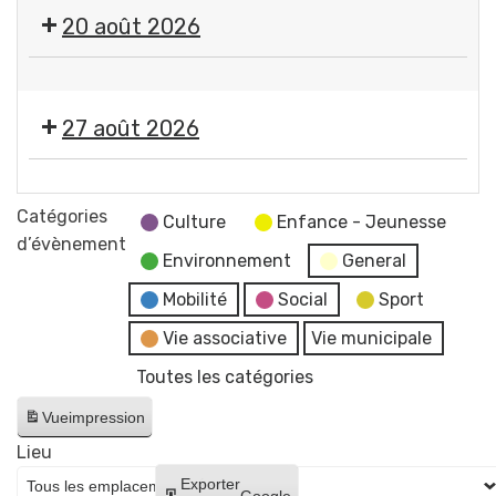
🎤
20 août 2026
🎶Les
Estivales
🤹
2026
🎤
-
27 août 2026
🎶Les
Soirée
Estivales
#4
🎞️
2026
-
Les
Catégories
-
Culture
Enfance - Jeunesse
Initiation
Estivales
d’évènement
Soirée
aux
Environnement
General
2026
#5
arts
-
Mobilité
Social
Sport
-
du
Soirée
Initiation
Vie associative
Vie municipale
cirque
#6
à
+
Toutes les catégories
-
la
concert
Cinéma
lave
Vue
impression
de
en
émaillée
Raphaël
Lieu
plein
+
James
Créer
Exporter
air
Google