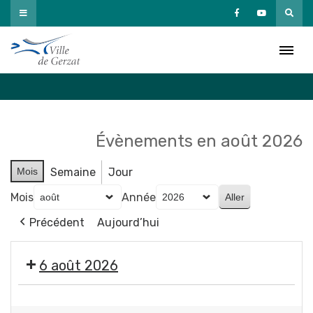
Passer
au
Agenda
contenu
Accueil
»
Agenda
Évènements en août 2026
Mois
Semaine
Jour
Mois
Année
Précédent
Aujourd’hui
6 août 2026
🤹