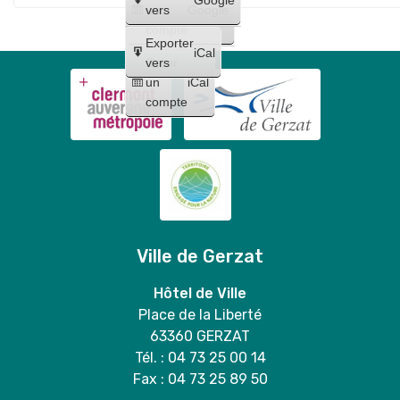
Maquillages
trio
un
vers
Google
"
et
compte
Lilo
Exporter
tatouages
iCal
et
Créer
vers
+
un
iCal
Stitch
concert
compte
"
de
Bloody
Mary
duo
Ville de Gerzat
Hôtel de Ville
Place de la Liberté
63360 GERZAT
Tél. : 04 73 25 00 14
Fax : 04 73 25 89 50