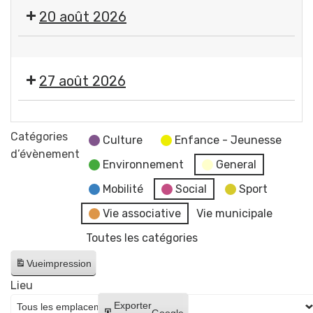
🎤
20 août 2026
🎶Les
Estivales
🤹
2026
🎤
-
27 août 2026
🎶Les
Soirée
Estivales
#4
🎞️
2026
-
Les
Catégories
-
Culture
Enfance - Jeunesse
Initiation
Estivales
d’évènement
Soirée
aux
Environnement
General
2026
#5
arts
-
Mobilité
Social
Sport
-
du
Soirée
Initiation
Vie associative
Vie municipale
cirque
#6
à
+
Toutes les catégories
-
la
concert
Cinéma
lave
Vue
impression
de
en
émaillée
Raphaël
Lieu
plein
+
James
Créer
Exporter
air
Google