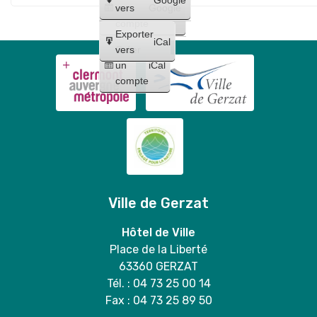
Maquillages
trio
un
vers
Google
"
et
compte
Lilo
Exporter
tatouages
iCal
et
Créer
vers
+
un
iCal
Stitch
concert
compte
"
de
Bloody
Mary
duo
Ville de Gerzat
Hôtel de Ville
Place de la Liberté
63360 GERZAT
Tél. : 04 73 25 00 14
Fax : 04 73 25 89 50