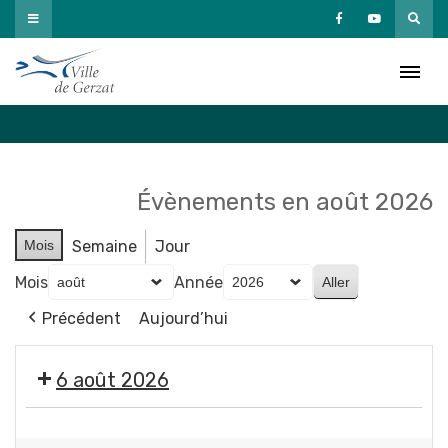
Passer
au
Agenda
contenu
Accueil
»
Agenda
Évènements en août 2026
Mois
Semaine
Jour
Mois
Année
Précédent
Aujourd’hui
6 août 2026
🤹