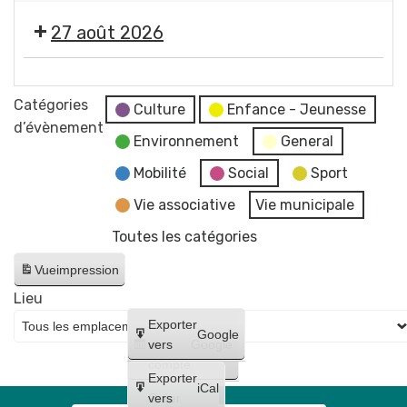
concert
2026
photographe
"
de
-
27 août 2026
Imagine
Raphaël
Soirée
"
James
#5
🎞️
par
trio
-
Les
Catégories
Jean-
Culture
Enfance - Jeunesse
Initiation
Estivales
d’évènement
Jacques
à
Environnement
General
2026
Chatard,
la
-
Mobilité
Social
Sport
photographe
lave
Soirée
Vie associative
Vie municipale
émaillée
#6
+
Toutes les catégories
-
Maquillages
Cinéma
Vue
impression
et
en
tatouages
Lieu
plein
+
Créer
Exporter
air
Google
concert
un
vers
Google
"
compte
de
Lilo
Exporter
Bloody
iCal
et
Créer
vers