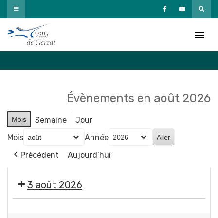
Passer
au
Agenda
contenu
Accueil
»
Agenda
Évènements en août 2026
Mois
Semaine
Jour
Mois
Année
Précédent
Aujourd’hui
3 août 2026
Exposition