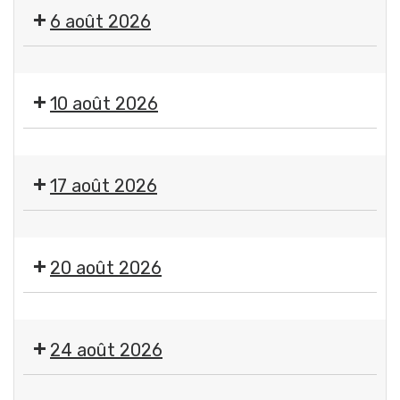
"
6 août 2026
Imagine
"
🤹
par
🎤
Jean-
10 août 2026
🎶Les
Jacques
Estivales
Chatard,
Exposition
2026
photographe
"
-
17 août 2026
Imagine
Soirée
"
#4
Exposition
par
-
"
Jean-
20 août 2026
Initiation
Imagine
Jacques
aux
"
Chatard,
arts
🤹
par
photographe
du
🎤
Jean-
24 août 2026
cirque
🎶Les
Jacques
+
Estivales
Chatard,
Exposition