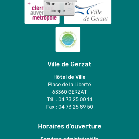
Mary
un
iCal
Stitch
duo
compte
"
Ville de Gerzat
Hôtel de Ville
Place de la Liberté
63360 GERZAT
Tél. : 04 73 25 00 14
Fax : 04 73 25 89 50
Horaires d’ouverture