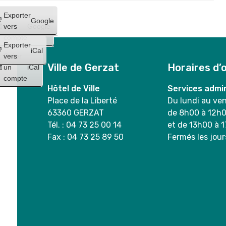
Créer
Exporter
Google
un
vers
Google
compte
Exporter
iCal
Créer
vers
Ville de Gerzat
Horaires d’
un
iCal
compte
Hôtel de Ville
Services admin
Place de la Liberté
Du lundi au ve
63360 GERZAT
de 8h00 à 12h
Tél. : 04 73 25 00 14
et de 13h00 à 
Fax : 04 73 25 89 50
Fermés les jour