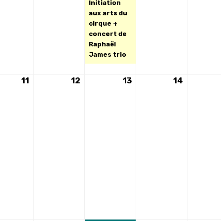
Initiation
aux arts du
cirque +
concert de
Raphaël
James trio
11
11
12
12
13
13
14
14
ement)
août
août
août
août
2026
2026
2026
2026