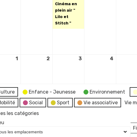
Cinéma en
plein air "
Lilo et
Stitch "
1
1
2
2
3
3
4
4
septembre
septembre
septembre
septemb
2026
2026
2026
2026
ulture
Enfance - Jeunesse
Environnement
obilité
Social
Sport
Vie associative
Vie m
es les catégories
eu
Fi
L