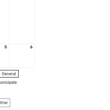
5
5
6
6
re
septembre
septembre
2026
2026
General
unicipale
ltrer
ieux