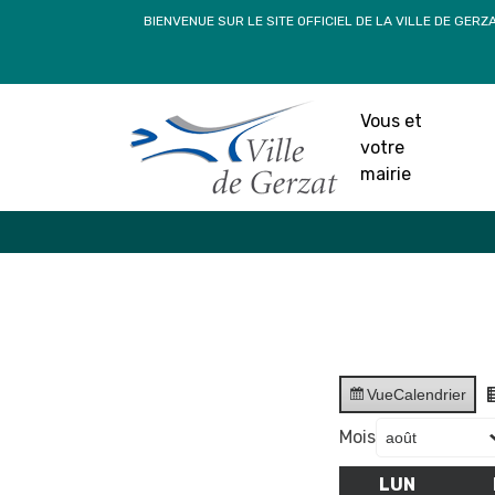
Passer
BIENVENUE SUR LE SITE OFFICIEL DE LA VILLE DE GERZ
au
contenu
Vous et
votre
mairie
Vue
Calendrier
Mois
LUN
LUNDI