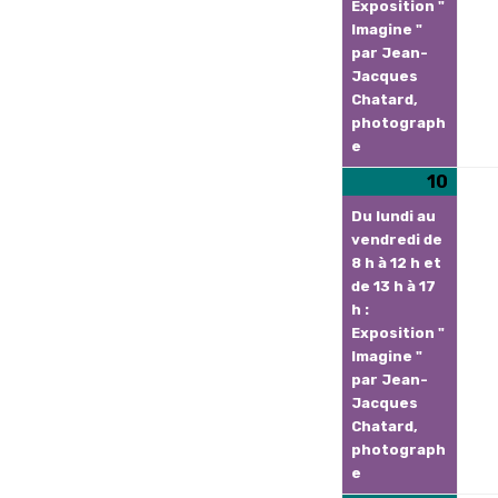
Exposition "
Imagine "
par Jean-
Jacques
Chatard,
photograph
e
10
10
(1
août
évèn
Du lundi au
2026
vendredi de
8 h à 12 h et
de 13 h à 17
h :
Exposition "
Imagine "
par Jean-
Jacques
Chatard,
photograph
e