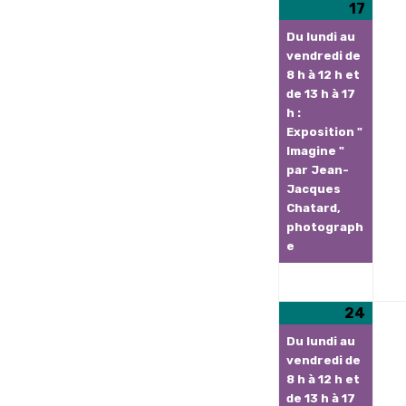
17
17
(1
août
évèn
Du lundi au
2026
vendredi de
8 h à 12 h et
de 13 h à 17
h :
Exposition "
Imagine "
par Jean-
Jacques
Chatard,
photograph
e
24
24
(1
août
évèn
Du lundi au
2026
vendredi de
8 h à 12 h et
de 13 h à 17