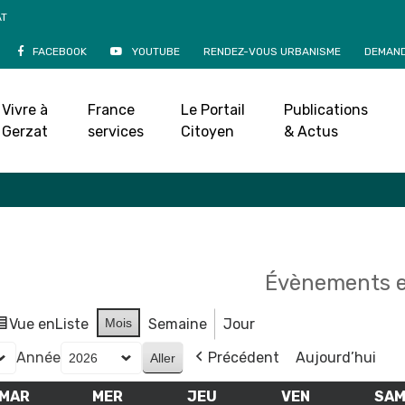
AT
FACEBOOK
YOUTUBE
RENDEZ-VOUS URBANISME
DEMAND
Agenda
Vivre à
France
Le Portail
Publications
Accueil
»
Agenda
Gerzat
services
Citoyen
& Actus
Évènements e
Vue en
Liste
Mois
Semaine
Jour
Année
Précédent
Aujourd’hui
MAR
MARDI
MER
MERCREDI
JEU
JEUDI
VEN
VENDREDI
SA