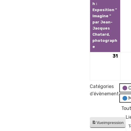
h :
Exposition "
Imagine "
par Jean-
Jacques
Chatard,
photograph
e
31
31
août
2026
Catégories
C
d’évènement
M
Tout
Li
Vue
impression