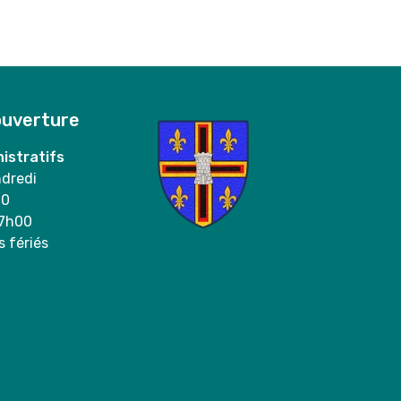
ouverture
istratifs
ndredi
00
17h00
s fériés