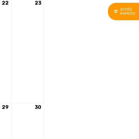
22
22
23
23
ACCÈS
août
août
RAPIDES
2026
2026
29
29
30
30
août
août
2026
2026