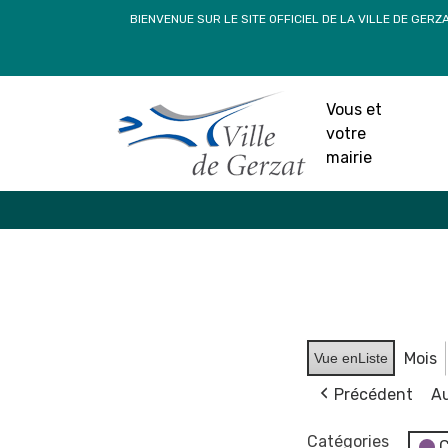
Passer
BIENVENUE SUR LE SITE OFFICIEL DE LA VILLE DE GERZ
au
contenu
Vous et
votre
mairie
Mois
Vue en
Liste
Précédent
Au
Catégories
C