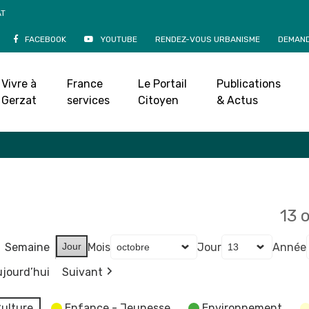
AT
FACEBOOK
YOUTUBE
RENDEZ-VOUS URBANISME
DEMAND
Agenda
Vivre à
France
Le Portail
Publications
Accueil
»
Agenda
Gerzat
services
Citoyen
& Actus
13 
Semaine
Jour
Mois
Jour
Année
jourd’hui
Suivant
ulture
Enfance - Jeunesse
Environnement