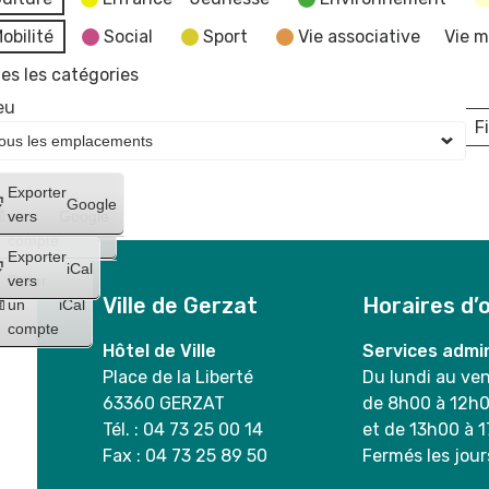
obilité
Social
Sport
Vie associative
Vie m
es les catégories
eu
Fi
L
Créer
Exporter
Google
un
vers
Google
compte
Exporter
iCal
Créer
vers
Ville de Gerzat
Horaires d’
un
iCal
compte
Hôtel de Ville
Services admin
Place de la Liberté
Du lundi au ve
63360 GERZAT
de 8h00 à 12h
Tél. : 04 73 25 00 14
et de 13h00 à 
Fax : 04 73 25 89 50
Fermés les jour