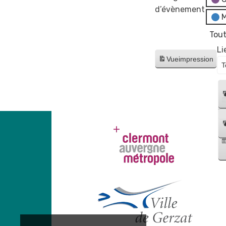
d’évènement
M
Tout
Li
Vue
impression