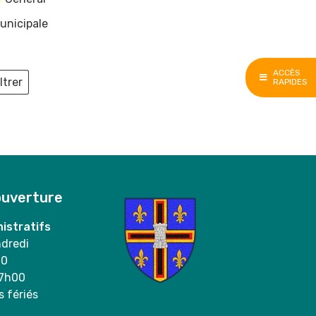
unicipale
ACCÈS
ltrer
RAPIDES
ieux
ouverture
istratifs
ndredi
00
17h00
s fériés