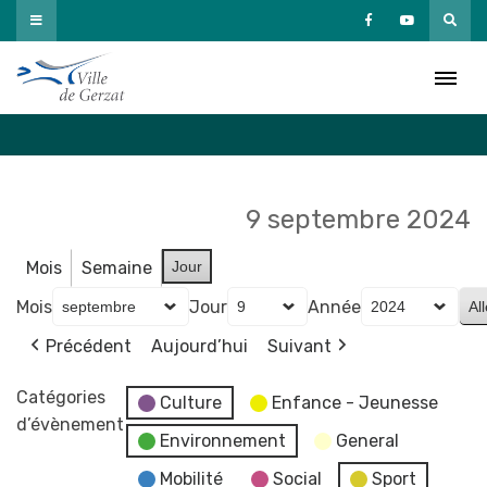
Passer
au
Agenda
contenu
Accueil
»
Agenda
9 septembre 2024
Mois
Semaine
Jour
Mois
Jour
Année
Précédent
Aujourd’hui
Suivant
Catégories
Culture
Enfance - Jeunesse
d’évènement
Environnement
General
Mobilité
Social
Sport