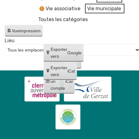
Vie associative
Vie municipale
Toutes les catégories
Vue
impression
Lieu
Créer
Exporter
Google
un
vers
Google
compte
Exporter
iCal
Créer
vers
un
iCal
compte