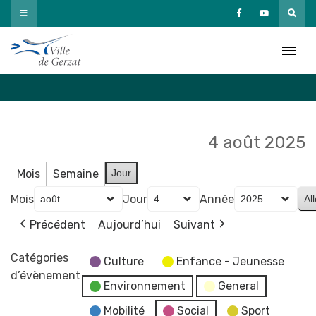
Passer
au
Agenda
contenu
Accueil
»
Agenda
4 août 2025
Mois
Semaine
Jour
Mois
Jour
Année
Précédent
Aujourd’hui
Suivant
Catégories
Culture
Enfance - Jeunesse
d’évènement
Environnement
General
Mobilité
Social
Sport