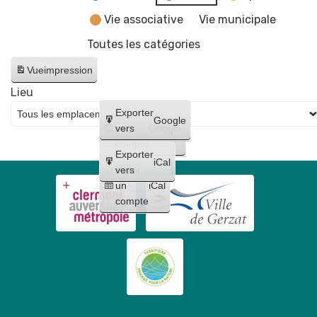
Vie associative
Vie municipale
Toutes les catégories
Vue
impression
Lieu
Créer
Exporter
Google
un
vers
Google
compte
Exporter
iCal
Créer
vers
un
iCal
compte