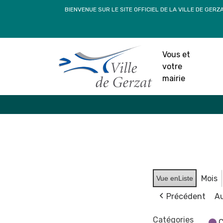
Passer
BIENVENUE SUR LE SITE OFFICIEL DE LA VILLE DE GERZ
au
contenu
Vous et
votre
mairie
Mois
Vue en
Liste
Précédent
Au
Catégories
C