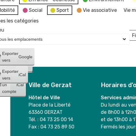
obilité
Social
Sport
Vie associative
Vie m
es les catégories
eu
Fi
L
Créer
Exporter
Google
un
vers
Google
compte
Exporter
iCal
Créer
vers
Ville de Gerzat
Horaires d’
un
iCal
compte
Hôtel de Ville
Services admin
Place de la Liberté
Du lundi au ve
63360 GERZAT
de 8h00 à 12h
Tél. : 04 73 25 00 14
et de 13h00 à 
Fax : 04 73 25 89 50
Fermés les jour