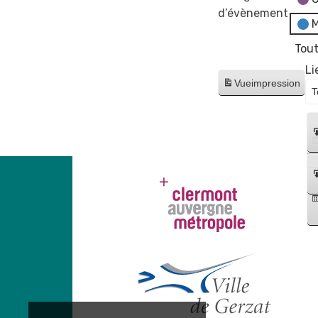
d’évènement
M
Tout
Li
Vue
impression