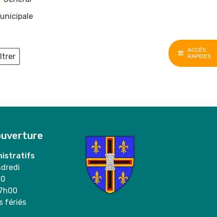
unicipale
ACCÈS
ltrer
RAPIDES
ieux
ouverture
istratifs
ndredi
00
17h00
s fériés