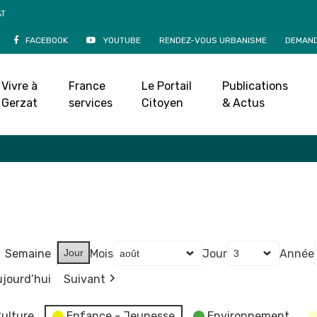
AT
FACEBOOK
YOUTUBE
RENDEZ-VOUS URBANISME
DEMAND
Agenda
Vivre à
France
Le Portail
Publications
Accueil
»
Agenda
Gerzat
services
Citoyen
& Actus
Semaine
Jour
Mois
Jour
Année
jourd’hui
Suivant
ulture
Enfance - Jeunesse
Environnement