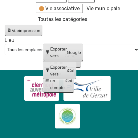
Vie associative
Vie municipale
Toutes les catégories
Vue
impression
Lieu
Créer
Exporter
Google
un
vers
Google
compte
Exporter
iCal
Créer
vers
un
iCal
compte