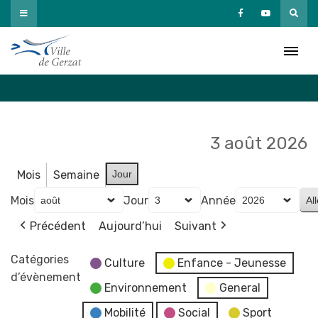
Passer
au
Agenda
contenu
Accueil
»
Agenda
3 août 2026
Mois
Semaine
Jour
Mois
Jour
Année
Précédent
Aujourd’hui
Suivant
Catégories
Culture
Enfance - Jeunesse
d’évènement
Environnement
General
Mobilité
Social
Sport