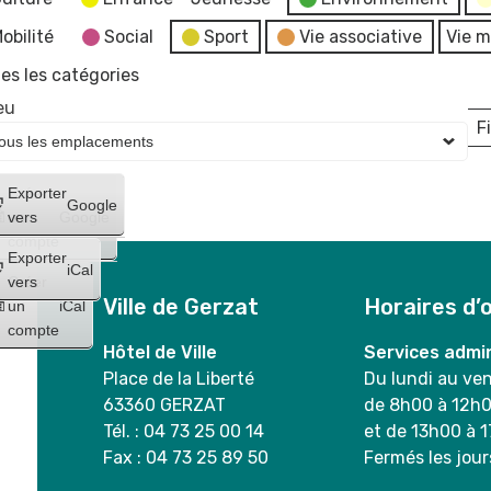
obilité
Social
Sport
Vie associative
Vie m
es les catégories
eu
Fi
L
Créer
Exporter
Google
un
vers
Google
compte
Exporter
iCal
Créer
vers
Ville de Gerzat
Horaires d’
un
iCal
compte
Hôtel de Ville
Services admin
Place de la Liberté
Du lundi au ve
63360 GERZAT
de 8h00 à 12h
Tél. : 04 73 25 00 14
et de 13h00 à 
Fax : 04 73 25 89 50
Fermés les jour