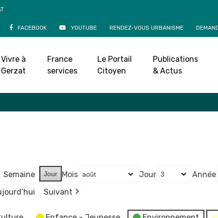
AT
FACEBOOK
YOUTUBE
RENDEZ-VOUS URBANISME
DEMAND
Agenda
Vivre à
France
Le Portail
Publications
Accueil
»
Agenda
Gerzat
services
Citoyen
& Actus
Semaine
Jour
Mois
Jour
Année
jourd’hui
Suivant
ulture
Enfance - Jeunesse
Environnement