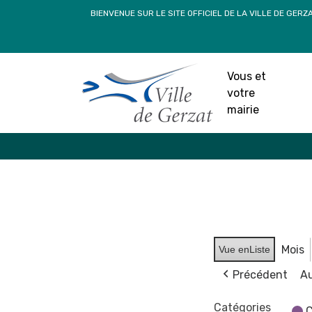
Passer
BIENVENUE SUR LE SITE OFFICIEL DE LA VILLE DE GERZ
au
contenu
Vous et
votre
mairie
Mois
Vue en
Liste
Précédent
Au
Catégories
C