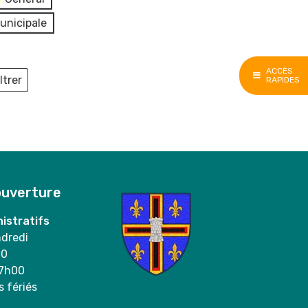
unicipale
ACCÈS
ltrer
RAPIDES
ieux
ouverture
istratifs
ndredi
00
17h00
s fériés