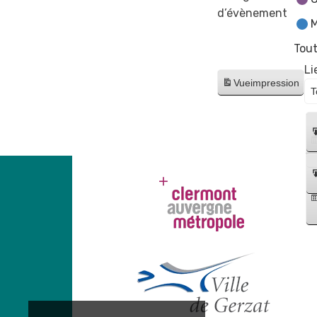
d’évènement
M
Tout
Li
Vue
impression