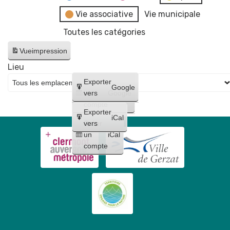
Vie associative
Vie municipale
Toutes les catégories
Vue
impression
Lieu
Créer
Exporter
Google
un
vers
Google
compte
Exporter
iCal
Créer
vers
un
iCal
compte