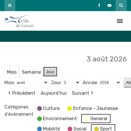
Passer
au
Agenda
contenu
Accueil
»
Agenda
3 août 2026
Mois
Semaine
Jour
Mois
Jour
Année
Précédent
Aujourd’hui
Suivant
Catégories
Culture
Enfance - Jeunesse
d’évènement
Environnement
General
Mobilité
Social
Sport