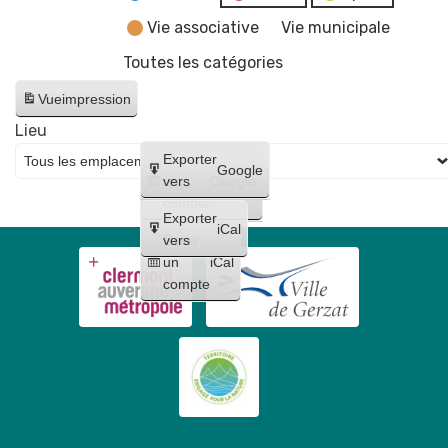
Vie associative
Vie municipale
Toutes les catégories
Vue
impression
Lieu
Créer
Exporter
Google
un
vers
Google
compte
Exporter
iCal
Créer
vers
un
iCal
compte