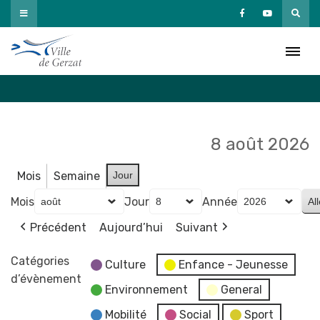
Passer
au
Agenda
contenu
Accueil
»
Agenda
8 août 2026
Mois
Semaine
Jour
Mois
Jour
Année
Précédent
Aujourd’hui
Suivant
Catégories
Culture
Enfance - Jeunesse
d’évènement
Environnement
General
Mobilité
Social
Sport