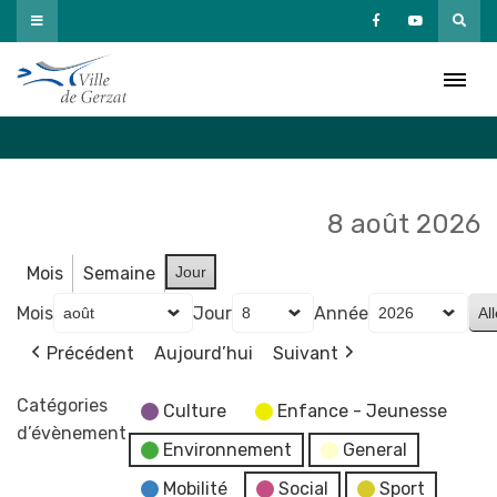
Passer
au
Agenda
contenu
Accueil
»
Agenda
8 août 2026
Mois
Semaine
Jour
Mois
Jour
Année
Précédent
Aujourd’hui
Suivant
Catégories
Culture
Enfance - Jeunesse
d’évènement
Environnement
General
Mobilité
Social
Sport