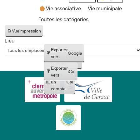
Vie associative
Vie municipale
Toutes les catégories
Vue
impression
Lieu
Créer
Exporter
Google
un
vers
Google
compte
Exporter
iCal
Créer
vers
un
iCal
compte