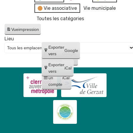
Vie associative
Vie municipale
Toutes les catégories
Vue
impression
Lieu
Créer
Exporter
Google
un
vers
Google
compte
Exporter
iCal
Créer
vers
un
iCal
compte