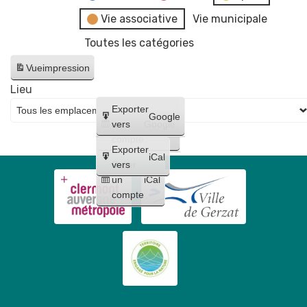
Vie associative
Vie municipale
Toutes les catégories
Vue
impression
Lieu
Créer
Exporter
Google
un
vers
Google
compte
Exporter
iCal
Créer
vers
un
iCal
compte