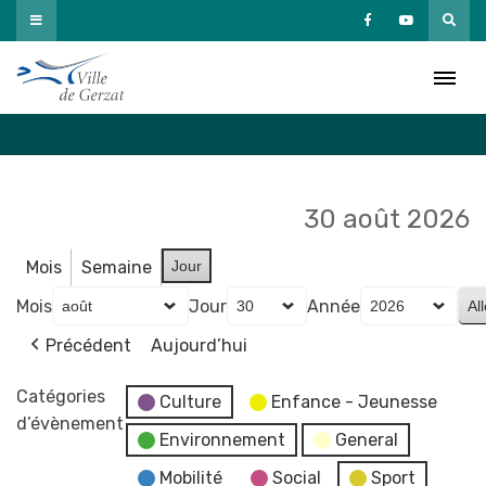
Passer
au
Agenda
contenu
Accueil
»
Agenda
30 août 2026
Mois
Semaine
Jour
Mois
Jour
Année
Précédent
Aujourd’hui
Catégories
Culture
Enfance - Jeunesse
d’évènement
Environnement
General
Mobilité
Social
Sport