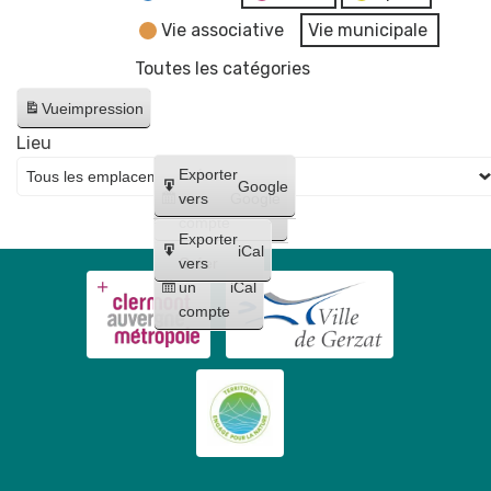
Vie associative
Vie municipale
Toutes les catégories
Vue
impression
Lieu
Créer
Exporter
Google
un
vers
Google
compte
Exporter
iCal
Créer
vers
un
iCal
compte