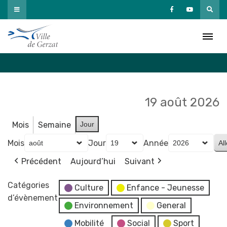
Passer
au
Agenda
contenu
Accueil
»
Agenda
19 août 2026
Mois
Semaine
Jour
Mois
Jour
Année
Précédent
Aujourd’hui
Suivant
Catégories
Culture
Enfance - Jeunesse
d’évènement
Environnement
General
Mobilité
Social
Sport