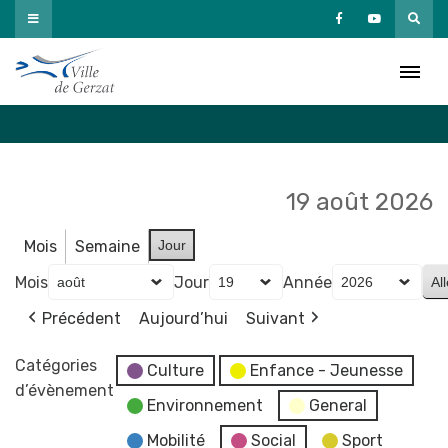
Passer
au
Agenda
contenu
Accueil
»
Agenda
19 août 2026
Mois
Semaine
Jour
Mois
Jour
Année
Précédent
Aujourd’hui
Suivant
Catégories
Culture
Enfance - Jeunesse
d’évènement
Environnement
General
Mobilité
Social
Sport