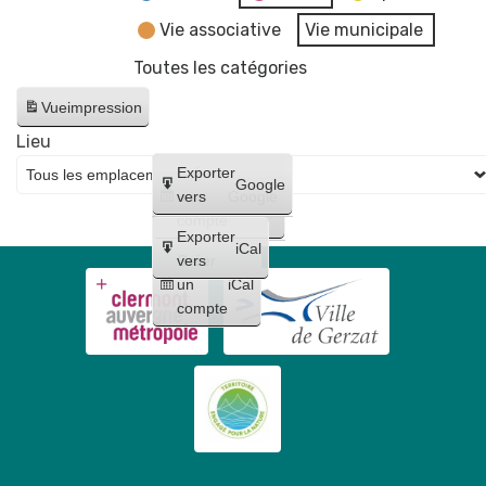
Vie associative
Vie municipale
Toutes les catégories
Vue
impression
Lieu
Créer
Exporter
Google
un
vers
Google
compte
Exporter
iCal
Créer
vers
un
iCal
compte