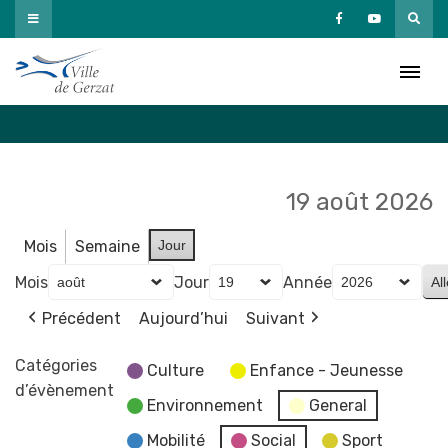
Passer
au
Agenda
contenu
Accueil
»
Agenda
19 août 2026
Mois
Semaine
Jour
Mois
Jour
Année
Précédent
Aujourd’hui
Suivant
Catégories
Culture
Enfance - Jeunesse
d’évènement
Environnement
General
Mobilité
Social
Sport