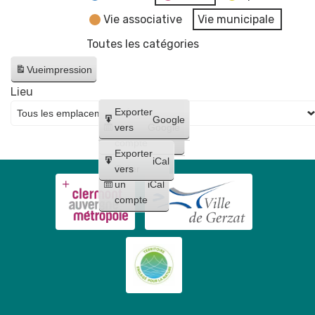
Vie associative
Vie municipale
Toutes les catégories
Vue
impression
Lieu
Créer
Exporter
Google
un
vers
Google
compte
Exporter
iCal
Créer
vers
un
iCal
compte