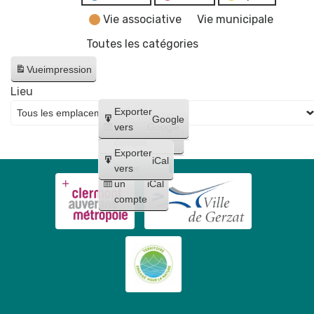
Vie associative
Vie municipale
Toutes les catégories
Vue
impression
Lieu
Créer
Exporter
Google
un
vers
Google
compte
Exporter
iCal
Créer
vers
un
iCal
compte