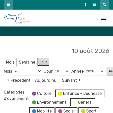
Passer
au
Agenda
contenu
Accueil
»
Agenda
10 août 2026
Mois
Semaine
Jour
Mois
Jour
Année
Précédent
Aujourd’hui
Suivant
Catégories
Culture
Enfance - Jeunesse
d’évènement
Environnement
General
Mobilité
Social
Sport